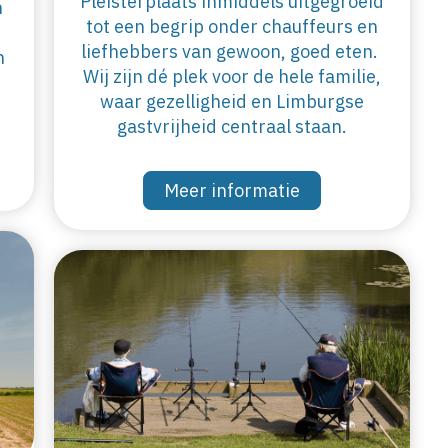
Pleisterplaats inmiddels uitgegroeid
n
tot een begrip onder chauffeurs en
liefhebbers van gewoon, goed eten.
h
Wij zijn dé plek voor de hele familie,
waar gezelligheid en Limburgse
gastvrijheid centraal staan.
Meer informatie