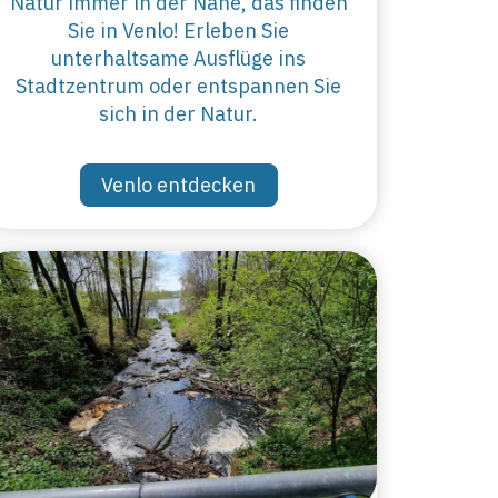
Natur immer in der Nähe, das finden
Sie in Venlo! Erleben Sie
unterhaltsame Ausflüge ins
Stadtzentrum oder entspannen Sie
sich in der Natur.
Venlo entdecken