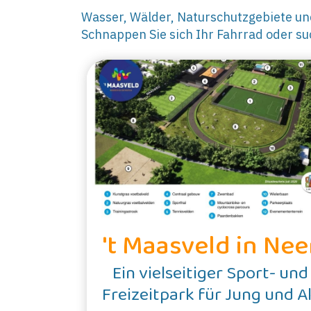
Wasser, Wälder, Naturschutzgebiete und
Schnappen Sie sich Ihr Fahrrad oder su
't Maasveld in Nee
Ein vielseitiger Sport- und
Freizeitpark für Jung und A