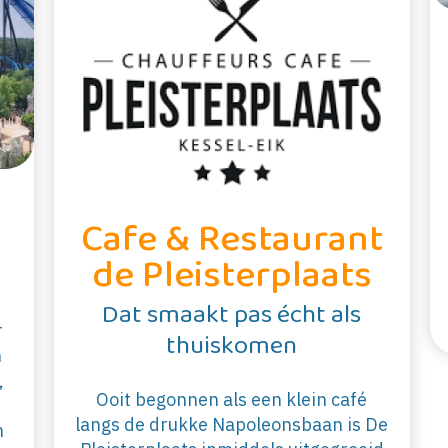
Cafe & Restaurant
de Pleisterplaats
Dat smaakt pas écht als
r
thuiskomen
n
,
Ooit begonnen als een klein café
langs de drukke Napoleonsbaan is De
n